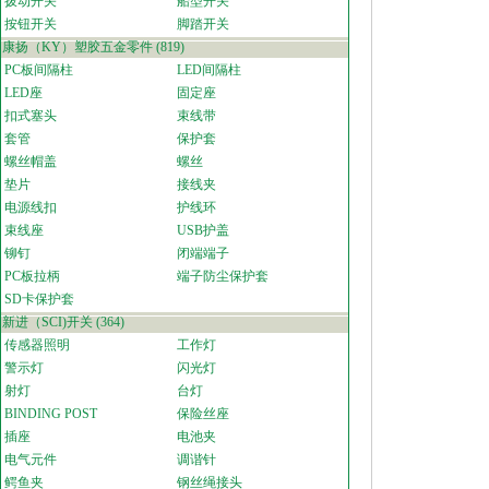
拨动开关
船型开关
按钮开关
脚踏开关
康扬（KY）塑胶五金零件
(819)
PC板间隔柱
LED间隔柱
LED座
固定座
扣式塞头
束线带
套管
保护套
螺丝帽盖
螺丝
垫片
接线夹
电源线扣
护线环
束线座
USB护盖
铆钉
闭端端子
PC板拉柄
端子防尘保护套
SD卡保护套
新进（SCI)开关
(364)
传感器照明
工作灯
警示灯
闪光灯
射灯
台灯
BINDING POST
保险丝座
插座
电池夹
电气元件
调谐针
鳄鱼夹
钢丝绳接头