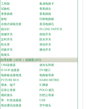
工程箱
集成电路卡
试验铅
香蕉插头
香蕉插座
香蕉跳线
旋钮
印刷电路板
在线式保险丝座
直流电插孔
指示灯
IN-LINE SWITCH
按键开关
按钮开关
定时开关
防水开关
防水罩
滑动开关
切换开关
微动开关
线接头
台湾太联（AUK ）连接器
(415)
1394连接器
迷你头和座
D-SUB 连接器
DVI接口
电路板连接电缆
电路板母座
FUTURE BUS
HARD METRIC
塑体、端子
IC脚座
压排公母座
POGO 插孔
视听接头
扫把公母座
带、针状连接器
USB
电信通讯连接器
空中接头