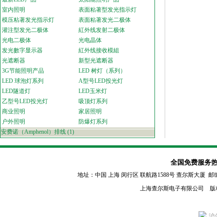
室内照明
表面粘著型发光指示灯
模压粘著发光指示灯
表面粘著发光二极体
灌注型发光二极体
紅外线发射二极体
光电二极体
光电晶体
发光數字显示器
紅外线接收模組
光遮断器
新型光遮断器
3G节能照明产品
LED 树灯（系列）
LED 球泡灯系列
A型号LED投光灯
LED隧道灯
LED玉米灯
乙型号LED投光灯
吸顶灯系列
商业照明
家居照明
户外照明
防爆灯系列
安费诺（Amphenol）排线
(1)
全国免费服务热线：80
地址：中国 上海 闵行区
联航路1588号 查尔斯大厦 邮编：2011
上海查尔斯电子有限公司 版
沪公