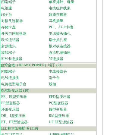
闭端端子
单双排针、母座
电池座
电缆组件线束
端子台
短路连接器
对接头连接器
耳机插座
存储卡座
PCI、AGP卡槽
开关电闸转换器
电话插头插孔
欧式连结器
瑞士插孔座
射频接头
板对板连接器
旋转端子
直流电源插座
SIM卡连接器
57连接器
台湾金笔（HEAVY POWER）端子
(21)
闭端端子
电线接线头
电线连接头
端子台
电路板型端子台
线扣
查尔斯变压器
(10)
EE、EI型变压器
EFD型变压器
EP型变压器
PQ型变压器
环形变压器
罐型变压器
DR、I型变压器
RM型变压器
ET、FT型滤波器
UF EE型滤波器
LED和太阳能照明
(319)
最新LED产品
太阳能照明产品