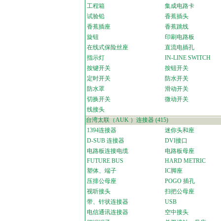
工程箱
集成电路卡
试验铅
香蕉插头
香蕉插座
香蕉跳线
旋钮
印刷电路板
在线式保险丝座
直流电插孔
指示灯
IN-LINE SWITCH
按键开关
按钮开关
定时开关
防水开关
防水罩
滑动开关
切换开关
微动开关
线接头
台湾太联（AUK ）连接器
(415)
1394连接器
迷你头和座
D-SUB 连接器
DVI接口
电路板连接电缆
电路板母座
FUTURE BUS
HARD METRIC
塑体、端子
IC脚座
压排公母座
POGO 插孔
视听接头
扫把公母座
带、针状连接器
USB
电信通讯连接器
空中接头