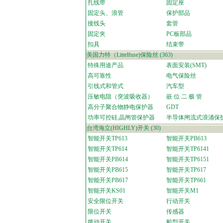
扎线带
固定座
固定头、浪管
保护部品
接线头
套管
固定夹
PC板部品
扣具
结束带
美国力特（Littelfuse)保险丝
(363)
特殊用途产品
表面安装(SMT)
高可靠性
电气保险丝
引线式和管式
汽车型
压敏电阻（突波吸收器）
嵌 位 二 极 管
高分子聚合物静电保护器
GDT
功率可控硅,晶闸管保护器
半导体闸流式浪涌保
台湾海立(HIGHLY)开关
(30)
智能开关TP613
智能开关PB613
智能开关TP614
智能开关TP6141
智能开关PB614
智能开关TP6151
智能开关PB615
智能开关TP617
智能开关PB617
智能开关TP661
智能开关KS01
智能开关M1
安全限位开关
行动开关
限位开关
传感器
拨动开关
船型开关