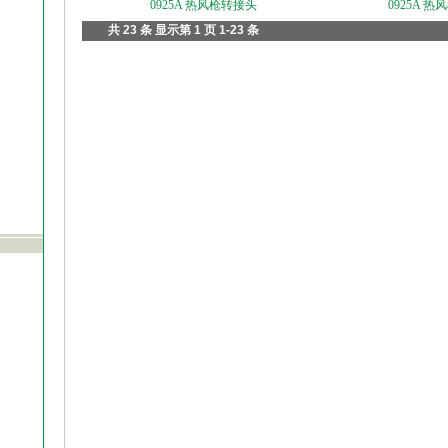
0925A 热风枪转接头
0925A 热
共 23 条 显示第 1 页 1-23 条