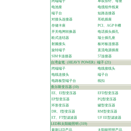
闭端端子
单双排针、母座
电池座
电缆组件线束
端子台
短路连接器
对接头连接器
耳机插座
存储卡座
PCI、AGP卡槽
开关电闸转换器
电话插头插孔
欧式连结器
瑞士插孔座
射频接头
板对板连接器
旋转端子
直流电源插座
SIM卡连接器
57连接器
台湾金笔（HEAVY POWER）端子
(21)
闭端端子
电线接线头
电线连接头
端子台
电路板型端子台
线扣
查尔斯变压器
(10)
EE、EI型变压器
EFD型变压器
EP型变压器
PQ型变压器
环形变压器
罐型变压器
DR、I型变压器
RM型变压器
ET、FT型滤波器
UF EE型滤波器
LED和太阳能照明
(319)
最新LED产品
太阳能照明产品