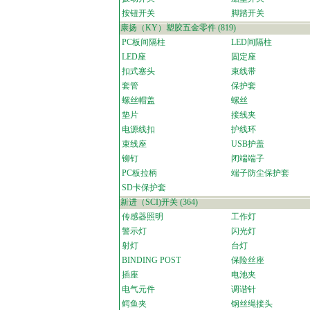
按钮开关
脚踏开关
康扬（KY）塑胶五金零件
(819)
PC板间隔柱
LED间隔柱
LED座
固定座
扣式塞头
束线带
套管
保护套
螺丝帽盖
螺丝
垫片
接线夹
电源线扣
护线环
束线座
USB护盖
铆钉
闭端端子
PC板拉柄
端子防尘保护套
SD卡保护套
新进（SCI)开关
(364)
传感器照明
工作灯
警示灯
闪光灯
射灯
台灯
BINDING POST
保险丝座
插座
电池夹
电气元件
调谐针
鳄鱼夹
钢丝绳接头