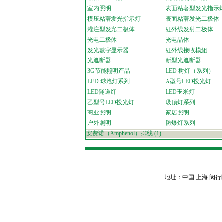
室内照明
表面粘著型发光指示
模压粘著发光指示灯
表面粘著发光二极体
灌注型发光二极体
紅外线发射二极体
光电二极体
光电晶体
发光數字显示器
紅外线接收模組
光遮断器
新型光遮断器
3G节能照明产品
LED 树灯（系列）
LED 球泡灯系列
A型号LED投光灯
LED隧道灯
LED玉米灯
乙型号LED投光灯
吸顶灯系列
商业照明
家居照明
户外照明
防爆灯系列
安费诺（Amphenol）排线
(1)
地址：中国 上海 闵