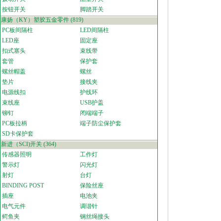
按钮开关
脚踏开关
康扬（KY）塑胶五金零件
(819)
PC板间隔柱
LED间隔柱
LED座
固定座
扣式塞头
束线带
套管
保护套
螺丝帽盖
螺丝
垫片
接线夹
电源线扣
护线环
束线座
USB护盖
铆钉
闭端端子
PC板拉柄
端子防尘保护套
SD卡保护套
新进（SCI)开关
(364)
传感器照明
工作灯
警示灯
闪光灯
射灯
台灯
BINDING POST
保险丝座
插座
电池夹
电气元件
调谐针
鳄鱼夹
钢丝绳接头