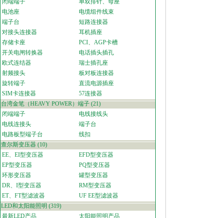
闭端端子
单双排针、母座
电池座
电缆组件线束
端子台
短路连接器
对接头连接器
耳机插座
存储卡座
PCI、AGP卡槽
开关电闸转换器
电话插头插孔
欧式连结器
瑞士插孔座
射频接头
板对板连接器
旋转端子
直流电源插座
SIM卡连接器
57连接器
台湾金笔（HEAVY POWER）端子
(21)
闭端端子
电线接线头
电线连接头
端子台
电路板型端子台
线扣
查尔斯变压器
(10)
EE、EI型变压器
EFD型变压器
EP型变压器
PQ型变压器
环形变压器
罐型变压器
DR、I型变压器
RM型变压器
ET、FT型滤波器
UF EE型滤波器
LED和太阳能照明
(319)
最新LED产品
太阳能照明产品