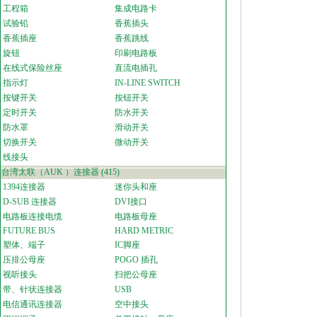
工程箱
集成电路卡
试验铅
香蕉插头
香蕉插座
香蕉跳线
旋钮
印刷电路板
在线式保险丝座
直流电插孔
指示灯
IN-LINE SWITCH
按键开关
按钮开关
定时开关
防水开关
防水罩
滑动开关
切换开关
微动开关
线接头
台湾太联（AUK ）连接器
(415)
1394连接器
迷你头和座
D-SUB 连接器
DVI接口
电路板连接电缆
电路板母座
FUTURE BUS
HARD METRIC
塑体、端子
IC脚座
压排公母座
POGO 插孔
视听接头
扫把公母座
带、针状连接器
USB
电信通讯连接器
空中接头