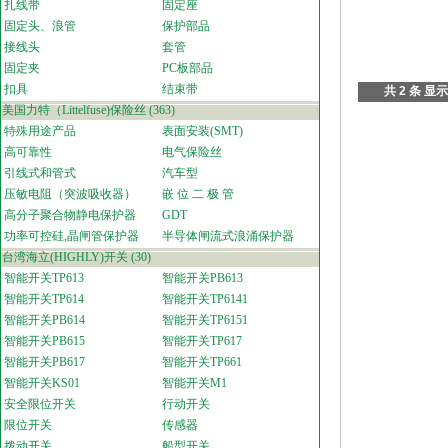
扎线带
固定座
固定头、浪管
保护部品
接线头
套管
固定夹
PC板部品
扣具
结束带
共 2 条 显示
美国力特（Littelfuse)保险丝
(363)
特殊用途产品
表面安装(SMT)
高可靠性
电气保险丝
引线式和管式
汽车型
压敏电阻（突波吸收器）
嵌 位 二 极 管
高分子聚合物静电保护器
GDT
功率可控硅,晶闸管保护器
半导体闸流式浪涌保护器
台湾海立(HIGHLY)开关
(30)
智能开关TP613
智能开关PB613
智能开关TP614
智能开关TP6141
智能开关PB614
智能开关TP6151
智能开关PB615
智能开关TP617
智能开关PB617
智能开关TP661
智能开关KS01
智能开关M1
安全限位开关
行动开关
限位开关
传感器
拨动开关
船型开关