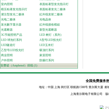
室内照明
表面粘著型发光指示灯
模压粘著发光指示灯
表面粘著发光二极体
灌注型发光二极体
紅外线发射二极体
光电二极体
光电晶体
发光數字显示器
紅外线接收模組
光遮断器
新型光遮断器
3G节能照明产品
LED 树灯（系列）
LED 球泡灯系列
A型号LED投光灯
LED隧道灯
LED玉米灯
乙型号LED投光灯
吸顶灯系列
商业照明
家居照明
户外照明
防爆灯系列
安费诺（Amphenol）排线
(1)
全国免费服务热线：80
地址：中国 上海 闵行区
联航路1588号 查尔斯大厦 邮编：2011
上海查尔斯电子有限公司 版
沪公