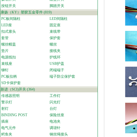
按钮开关
脚踏开关
康扬（KY）塑胶五金零件
(819)
PC板间隔柱
LED间隔柱
LED座
固定座
扣式塞头
束线带
套管
保护套
螺丝帽盖
螺丝
垫片
接线夹
电源线扣
护线环
束线座
USB护盖
铆钉
闭端端子
PC板拉柄
端子防尘保护套
SD卡保护套
新进（SCI)开关
(364)
传感器照明
工作灯
警示灯
闪光灯
射灯
台灯
BINDING POST
保险丝座
插座
电池夹
电气元件
调谐针
鳄鱼夹
钢丝绳接头