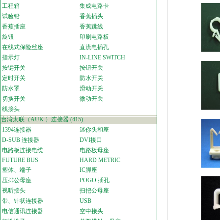
工程箱
集成电路卡
试验铅
香蕉插头
香蕉插座
香蕉跳线
旋钮
印刷电路板
在线式保险丝座
直流电插孔
指示灯
IN-LINE SWITCH
按键开关
按钮开关
定时开关
防水开关
防水罩
滑动开关
切换开关
微动开关
线接头
台湾太联（AUK ）连接器
(415)
1394连接器
迷你头和座
D-SUB 连接器
DVI接口
电路板连接电缆
电路板母座
FUTURE BUS
HARD METRIC
塑体、端子
IC脚座
压排公母座
POGO 插孔
视听接头
扫把公母座
带、针状连接器
USB
电信通讯连接器
空中接头