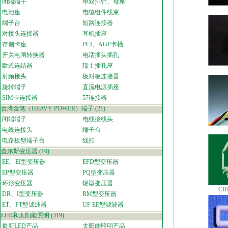
闭端端子
单双排针、母座
电池座
电缆组件线束
端子台
短路连接器
对接头连接器
耳机插座
存储卡座
PCI、AGP卡槽
开关电闸转换器
电话插头插孔
欧式连结器
瑞士插孔座
射频接头
板对板连接器
旋转端子
直流电源插座
SIM卡连接器
57连接器
台湾金笔（HEAVY POWER）端子
(21)
闭端端子
电线接线头
电线连接头
端子台
电路板型端子台
线扣
查尔斯变压器
(10)
EE、EI型变压器
EFD型变压器
EP型变压器
PQ型变压器
环形变压器
罐型变压器
CH
DR、I型变压器
RM型变压器
ET、FT型滤波器
UF EE型滤波器
LED和太阳能照明
(319)
最新LED产品
太阳能照明产品