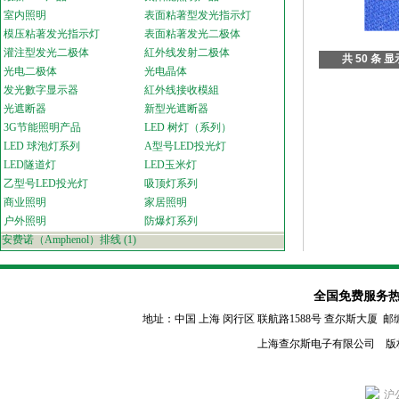
室内照明
表面粘著型发光指示灯
模压粘著发光指示灯
表面粘著发光二极体
灌注型发光二极体
紅外线发射二极体
共 50 条 显
光电二极体
光电晶体
发光數字显示器
紅外线接收模組
光遮断器
新型光遮断器
3G节能照明产品
LED 树灯（系列）
LED 球泡灯系列
A型号LED投光灯
LED隧道灯
LED玉米灯
乙型号LED投光灯
吸顶灯系列
商业照明
家居照明
户外照明
防爆灯系列
安费诺（Amphenol）排线
(1)
全国免费服务热线：80
地址：中国 上海 闵行区
联航路1588号 查尔斯大厦 邮编：2011
上海查尔斯电子有限公司 版
沪公