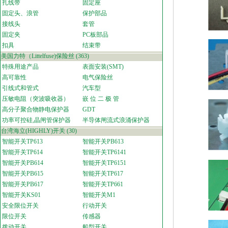
扎线带
固定座
固定头、浪管
保护部品
接线头
套管
固定夹
PC板部品
扣具
结束带
美国力特（Littelfuse)保险丝
(363)
特殊用途产品
表面安装(SMT)
高可靠性
电气保险丝
引线式和管式
汽车型
压敏电阻（突波吸收器）
嵌 位 二 极 管
高分子聚合物静电保护器
GDT
功率可控硅,晶闸管保护器
半导体闸流式浪涌保护器
台湾海立(HIGHLY)开关
(30)
智能开关TP613
智能开关PB613
智能开关TP614
智能开关TP6141
智能开关PB614
智能开关TP6151
智能开关PB615
智能开关TP617
智能开关PB617
智能开关TP661
智能开关KS01
智能开关M1
安全限位开关
行动开关
限位开关
传感器
拨动开关
船型开关