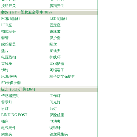
按钮开关
脚踏开关
康扬（KY）塑胶五金零件
(819)
PC板间隔柱
LED间隔柱
LED座
固定座
扣式塞头
束线带
套管
保护套
螺丝帽盖
螺丝
垫片
接线夹
电源线扣
护线环
束线座
USB护盖
铆钉
闭端端子
PC板拉柄
端子防尘保护套
SD卡保护套
新进（SCI)开关
(364)
传感器照明
工作灯
警示灯
闪光灯
射灯
台灯
BINDING POST
保险丝座
插座
电池夹
电气元件
调谐针
鳄鱼夹
钢丝绳接头