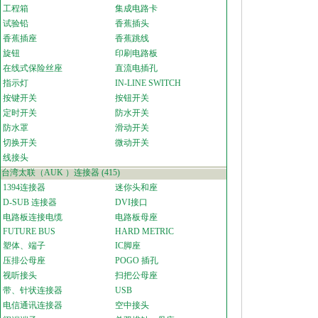
工程箱
集成电路卡
试验铅
香蕉插头
香蕉插座
香蕉跳线
旋钮
印刷电路板
在线式保险丝座
直流电插孔
指示灯
IN-LINE SWITCH
按键开关
按钮开关
定时开关
防水开关
防水罩
滑动开关
切换开关
微动开关
线接头
台湾太联（AUK ）连接器
(415)
1394连接器
迷你头和座
D-SUB 连接器
DVI接口
电路板连接电缆
电路板母座
FUTURE BUS
HARD METRIC
塑体、端子
IC脚座
压排公母座
POGO 插孔
视听接头
扫把公母座
带、针状连接器
USB
电信通讯连接器
空中接头