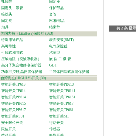
扎线带
固定座
固定头、浪管
保护部品
接线头
套管
固定夹
PC板部品
扣具
结束带
共 2 条 显示
美国力特（Littelfuse)保险丝
(363)
特殊用途产品
表面安装(SMT)
高可靠性
电气保险丝
引线式和管式
汽车型
压敏电阻（突波吸收器）
嵌 位 二 极 管
高分子聚合物静电保护器
GDT
功率可控硅,晶闸管保护器
半导体闸流式浪涌保护器
台湾海立(HIGHLY)开关
(30)
智能开关TP613
智能开关PB613
智能开关TP614
智能开关TP6141
智能开关PB614
智能开关TP6151
智能开关PB615
智能开关TP617
智能开关PB617
智能开关TP661
智能开关KS01
智能开关M1
安全限位开关
行动开关
限位开关
传感器
拨动开关
船型开关