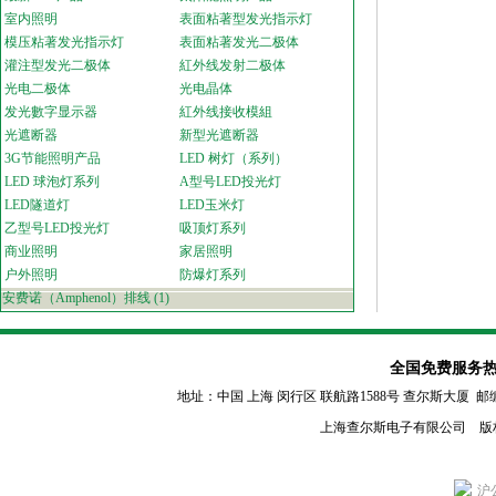
室内照明
表面粘著型发光指示灯
模压粘著发光指示灯
表面粘著发光二极体
灌注型发光二极体
紅外线发射二极体
光电二极体
光电晶体
发光數字显示器
紅外线接收模組
光遮断器
新型光遮断器
3G节能照明产品
LED 树灯（系列）
LED 球泡灯系列
A型号LED投光灯
LED隧道灯
LED玉米灯
乙型号LED投光灯
吸顶灯系列
商业照明
家居照明
户外照明
防爆灯系列
安费诺（Amphenol）排线
(1)
全国免费服务热线：80
地址：中国 上海 闵行区
联航路1588号 查尔斯大厦 邮编：2011
上海查尔斯电子有限公司 版
沪公