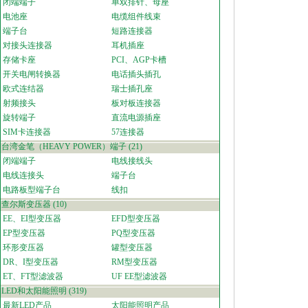
闭端端子
单双排针、母座
电池座
电缆组件线束
端子台
短路连接器
对接头连接器
耳机插座
存储卡座
PCI、AGP卡槽
开关电闸转换器
电话插头插孔
欧式连结器
瑞士插孔座
射频接头
板对板连接器
旋转端子
直流电源插座
SIM卡连接器
57连接器
台湾金笔（HEAVY POWER）端子
(21)
闭端端子
电线接线头
电线连接头
端子台
电路板型端子台
线扣
查尔斯变压器
(10)
EE、EI型变压器
EFD型变压器
EP型变压器
PQ型变压器
环形变压器
罐型变压器
DR、I型变压器
RM型变压器
ET、FT型滤波器
UF EE型滤波器
LED和太阳能照明
(319)
最新LED产品
太阳能照明产品