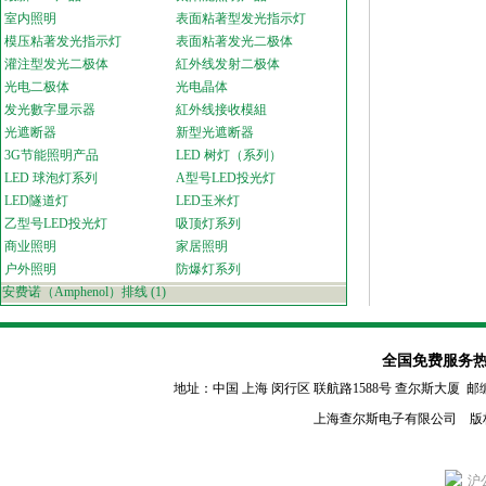
室内照明
表面粘著型发光指示灯
模压粘著发光指示灯
表面粘著发光二极体
灌注型发光二极体
紅外线发射二极体
光电二极体
光电晶体
发光數字显示器
紅外线接收模組
光遮断器
新型光遮断器
3G节能照明产品
LED 树灯（系列）
LED 球泡灯系列
A型号LED投光灯
LED隧道灯
LED玉米灯
乙型号LED投光灯
吸顶灯系列
商业照明
家居照明
户外照明
防爆灯系列
安费诺（Amphenol）排线
(1)
全国免费服务热线：80
地址：中国 上海 闵行区
联航路1588号 查尔斯大厦 邮编：2011
上海查尔斯电子有限公司 版
沪公