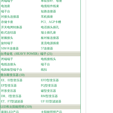
闭端端子
单双排针、母座
电池座
电缆组件线束
端子台
短路连接器
对接头连接器
耳机插座
存储卡座
PCI、AGP卡槽
开关电闸转换器
电话插头插孔
欧式连结器
瑞士插孔座
射频接头
板对板连接器
旋转端子
直流电源插座
SIM卡连接器
57连接器
台湾金笔（HEAVY POWER）端子
(21)
闭端端子
电线接线头
电线连接头
端子台
电路板型端子台
线扣
查尔斯变压器
(10)
EE、EI型变压器
EFD型变压器
EP型变压器
PQ型变压器
环形变压器
罐型变压器
DR、I型变压器
RM型变压器
ET、FT型滤波器
UF EE型滤波器
LED和太阳能照明
(319)
最新LED产品
太阳能照明产品