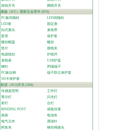
按钮开关
脚踏开关
康扬（KY）塑胶五金零件
(819)
PC板间隔柱
LED间隔柱
LED座
固定座
扣式塞头
束线带
套管
保护套
螺丝帽盖
螺丝
垫片
接线夹
电源线扣
护线环
束线座
USB护盖
铆钉
闭端端子
PC板拉柄
端子防尘保护套
SD卡保护套
新进（SCI)开关
(364)
传感器照明
工作灯
警示灯
闪光灯
射灯
台灯
BINDING POST
保险丝座
插座
电池夹
电气元件
调谐针
鳄鱼夹
钢丝绳接头