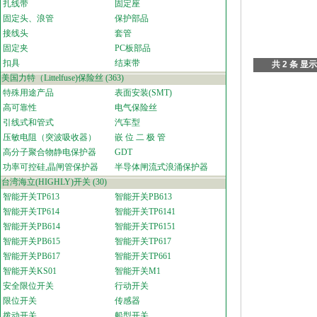
扎线带
固定座
固定头、浪管
保护部品
接线头
套管
固定夹
PC板部品
扣具
结束带
共 2 条 显示
美国力特（Littelfuse)保险丝
(363)
特殊用途产品
表面安装(SMT)
高可靠性
电气保险丝
引线式和管式
汽车型
压敏电阻（突波吸收器）
嵌 位 二 极 管
高分子聚合物静电保护器
GDT
功率可控硅,晶闸管保护器
半导体闸流式浪涌保护器
台湾海立(HIGHLY)开关
(30)
智能开关TP613
智能开关PB613
智能开关TP614
智能开关TP6141
智能开关PB614
智能开关TP6151
智能开关PB615
智能开关TP617
智能开关PB617
智能开关TP661
智能开关KS01
智能开关M1
安全限位开关
行动开关
限位开关
传感器
拨动开关
船型开关