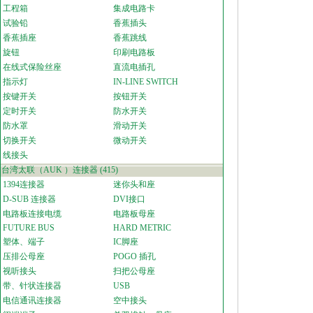
工程箱
集成电路卡
试验铅
香蕉插头
香蕉插座
香蕉跳线
旋钮
印刷电路板
在线式保险丝座
直流电插孔
指示灯
IN-LINE SWITCH
按键开关
按钮开关
定时开关
防水开关
防水罩
滑动开关
切换开关
微动开关
线接头
台湾太联（AUK ）连接器
(415)
1394连接器
迷你头和座
D-SUB 连接器
DVI接口
电路板连接电缆
电路板母座
FUTURE BUS
HARD METRIC
塑体、端子
IC脚座
压排公母座
POGO 插孔
视听接头
扫把公母座
带、针状连接器
USB
电信通讯连接器
空中接头