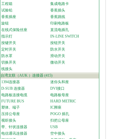
工程箱
集成电路卡
试验铅
香蕉插头
香蕉插座
香蕉跳线
旋钮
印刷电路板
在线式保险丝座
直流电插孔
指示灯
IN-LINE SWITCH
按键开关
按钮开关
定时开关
防水开关
防水罩
滑动开关
切换开关
微动开关
线接头
台湾太联（AUK ）连接器
(415)
1394连接器
迷你头和座
D-SUB 连接器
DVI接口
电路板连接电缆
电路板母座
FUTURE BUS
HARD METRIC
塑体、端子
IC脚座
压排公母座
POGO 插孔
视听接头
扫把公母座
带、针状连接器
USB
电信通讯连接器
空中接头