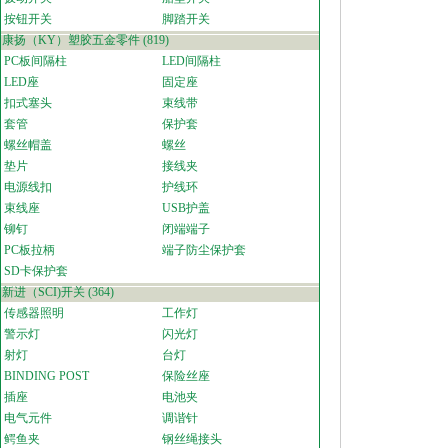
按钮开关
脚踏开关
康扬（KY）塑胶五金零件
(819)
PC板间隔柱
LED间隔柱
LED座
固定座
扣式塞头
束线带
套管
保护套
螺丝帽盖
螺丝
垫片
接线夹
电源线扣
护线环
束线座
USB护盖
铆钉
闭端端子
PC板拉柄
端子防尘保护套
SD卡保护套
新进（SCI)开关
(364)
传感器照明
工作灯
警示灯
闪光灯
射灯
台灯
BINDING POST
保险丝座
插座
电池夹
电气元件
调谐针
鳄鱼夹
钢丝绳接头