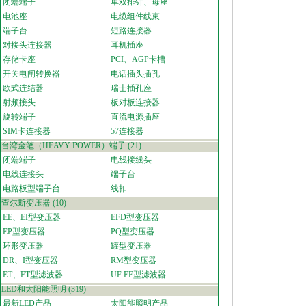
闭端端子
单双排针、母座
电池座
电缆组件线束
端子台
短路连接器
对接头连接器
耳机插座
存储卡座
PCI、AGP卡槽
开关电闸转换器
电话插头插孔
欧式连结器
瑞士插孔座
射频接头
板对板连接器
旋转端子
直流电源插座
SIM卡连接器
57连接器
台湾金笔（HEAVY POWER）端子
(21)
闭端端子
电线接线头
电线连接头
端子台
电路板型端子台
线扣
查尔斯变压器
(10)
EE、EI型变压器
EFD型变压器
EP型变压器
PQ型变压器
环形变压器
罐型变压器
DR、I型变压器
RM型变压器
ET、FT型滤波器
UF EE型滤波器
LED和太阳能照明
(319)
最新LED产品
太阳能照明产品