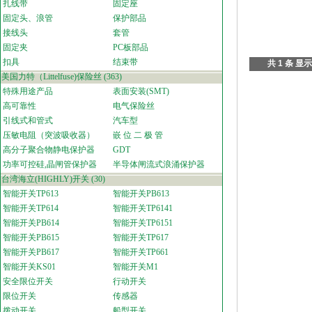
扎线带
固定座
固定头、浪管
保护部品
接线头
套管
固定夹
PC板部品
扣具
结束带
共 1 条 显示
美国力特（Littelfuse)保险丝
(363)
特殊用途产品
表面安装(SMT)
高可靠性
电气保险丝
引线式和管式
汽车型
压敏电阻（突波吸收器）
嵌 位 二 极 管
高分子聚合物静电保护器
GDT
功率可控硅,晶闸管保护器
半导体闸流式浪涌保护器
台湾海立(HIGHLY)开关
(30)
智能开关TP613
智能开关PB613
智能开关TP614
智能开关TP6141
智能开关PB614
智能开关TP6151
智能开关PB615
智能开关TP617
智能开关PB617
智能开关TP661
智能开关KS01
智能开关M1
安全限位开关
行动开关
限位开关
传感器
拨动开关
船型开关