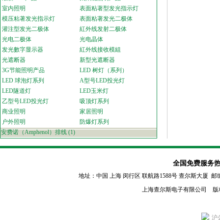
室内照明
表面粘著型发光指示灯
模压粘著发光指示灯
表面粘著发光二极体
灌注型发光二极体
紅外线发射二极体
光电二极体
光电晶体
发光數字显示器
紅外线接收模組
光遮断器
新型光遮断器
3G节能照明产品
LED 树灯（系列）
LED 球泡灯系列
A型号LED投光灯
LED隧道灯
LED玉米灯
乙型号LED投光灯
吸顶灯系列
商业照明
家居照明
户外照明
防爆灯系列
安费诺（Amphenol）排线
(1)
全国免费服务热线：80
地址：中国 上海 闵行区
联航路1588号 查尔斯大厦 邮编：2011
上海查尔斯电子有限公司 版
沪公