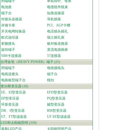
闭端端子
单双排针、母座
电池座
电缆组件线束
端子台
短路连接器
对接头连接器
耳机插座
存储卡座
PCI、AGP卡槽
开关电闸转换器
电话插头插孔
欧式连结器
瑞士插孔座
射频接头
板对板连接器
旋转端子
直流电源插座
SIM卡连接器
57连接器
台湾金笔（HEAVY POWER）端子
(21)
闭端端子
电线接线头
电线连接头
端子台
电路板型端子台
线扣
查尔斯变压器
(10)
EE、EI型变压器
EFD型变压器
EP型变压器
PQ型变压器
环形变压器
罐型变压器
DR、I型变压器
RM型变压器
ET、FT型滤波器
UF EE型滤波器
LED和太阳能照明
(319)
最新LED产品
太阳能照明产品