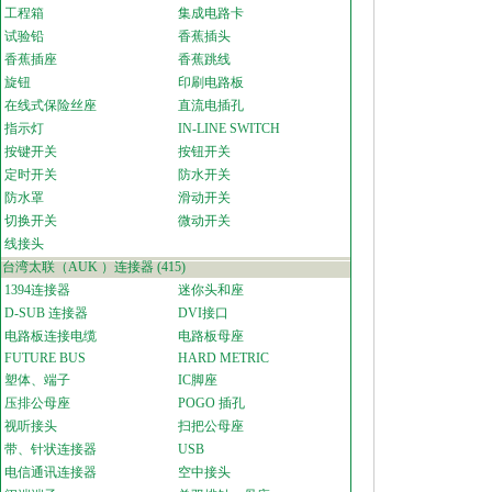
工程箱
集成电路卡
试验铅
香蕉插头
香蕉插座
香蕉跳线
旋钮
印刷电路板
在线式保险丝座
直流电插孔
指示灯
IN-LINE SWITCH
按键开关
按钮开关
定时开关
防水开关
防水罩
滑动开关
切换开关
微动开关
线接头
台湾太联（AUK ）连接器
(415)
1394连接器
迷你头和座
D-SUB 连接器
DVI接口
电路板连接电缆
电路板母座
FUTURE BUS
HARD METRIC
塑体、端子
IC脚座
压排公母座
POGO 插孔
视听接头
扫把公母座
带、针状连接器
USB
电信通讯连接器
空中接头