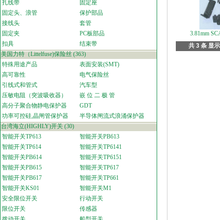
扎线带
固定座
固定头、浪管
保护部品
接线头
套管
固定夹
PC板部品
3.81mm S
扣具
结束带
共 3 条 显示
美国力特（Littelfuse)保险丝
(363)
特殊用途产品
表面安装(SMT)
高可靠性
电气保险丝
引线式和管式
汽车型
压敏电阻（突波吸收器）
嵌 位 二 极 管
高分子聚合物静电保护器
GDT
功率可控硅,晶闸管保护器
半导体闸流式浪涌保护器
台湾海立(HIGHLY)开关
(30)
智能开关TP613
智能开关PB613
智能开关TP614
智能开关TP6141
智能开关PB614
智能开关TP6151
智能开关PB615
智能开关TP617
智能开关PB617
智能开关TP661
智能开关KS01
智能开关M1
安全限位开关
行动开关
限位开关
传感器
拨动开关
船型开关