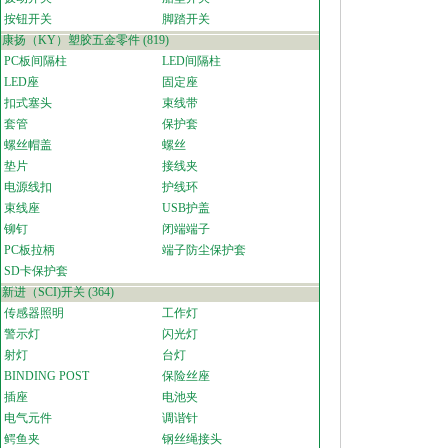
按钮开关
脚踏开关
康扬（KY）塑胶五金零件
(819)
PC板间隔柱
LED间隔柱
LED座
固定座
扣式塞头
束线带
套管
保护套
螺丝帽盖
螺丝
垫片
接线夹
电源线扣
护线环
束线座
USB护盖
铆钉
闭端端子
PC板拉柄
端子防尘保护套
SD卡保护套
新进（SCI)开关
(364)
传感器照明
工作灯
警示灯
闪光灯
射灯
台灯
BINDING POST
保险丝座
插座
电池夹
电气元件
调谐针
鳄鱼夹
钢丝绳接头