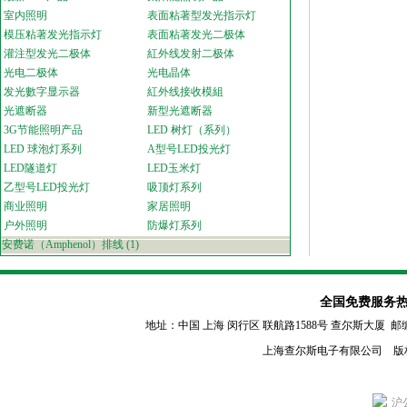
室内照明
表面粘著型发光指示灯
模压粘著发光指示灯
表面粘著发光二极体
灌注型发光二极体
紅外线发射二极体
光电二极体
光电晶体
发光數字显示器
紅外线接收模組
光遮断器
新型光遮断器
3G节能照明产品
LED 树灯（系列）
LED 球泡灯系列
A型号LED投光灯
LED隧道灯
LED玉米灯
乙型号LED投光灯
吸顶灯系列
商业照明
家居照明
户外照明
防爆灯系列
安费诺（Amphenol）排线
(1)
全国免费服务热线：80
地址：中国 上海 闵行区
联航路1588号 查尔斯大厦 邮编：2011
上海查尔斯电子有限公司 版
沪公