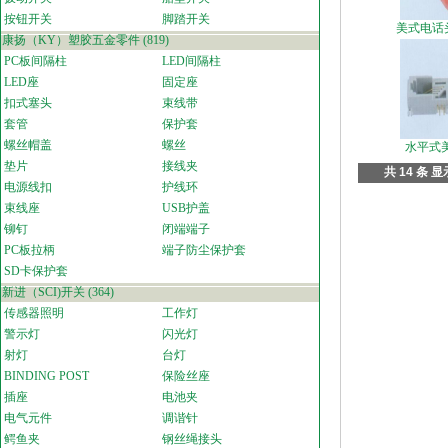
按钮开关
脚踏开关
美式电话头
康扬（KY）塑胶五金零件
(819)
PC板间隔柱
LED间隔柱
LED座
固定座
扣式塞头
束线带
套管
保护套
螺丝帽盖
螺丝
水平式
垫片
接线夹
共 14 条 显
电源线扣
护线环
束线座
USB护盖
铆钉
闭端端子
PC板拉柄
端子防尘保护套
SD卡保护套
新进（SCI)开关
(364)
传感器照明
工作灯
警示灯
闪光灯
射灯
台灯
BINDING POST
保险丝座
插座
电池夹
电气元件
调谐针
鳄鱼夹
钢丝绳接头