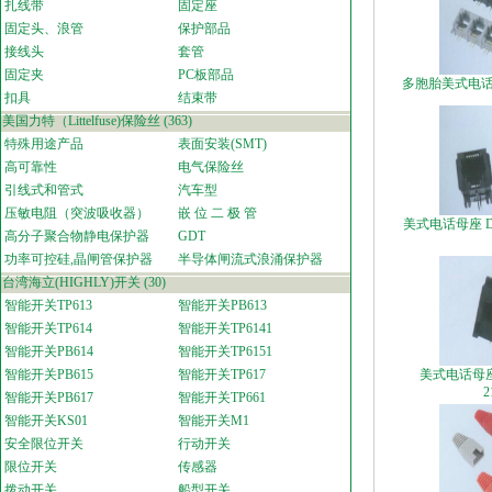
扎线带
固定座
固定头、浪管
保护部品
接线头
套管
固定夹
PC板部品
多胞胎美式电话母
扣具
结束带
美国力特（Littelfuse)保险丝
(363)
特殊用途产品
表面安装(SMT)
高可靠性
电气保险丝
引线式和管式
汽车型
压敏电阻（突波吸收器）
嵌 位 二 极 管
美式电话母座 DIP
高分子聚合物静电保护器
GDT
功率可控硅,晶闸管保护器
半导体闸流式浪涌保护器
台湾海立(HIGHLY)开关
(30)
智能开关TP613
智能开关PB613
智能开关TP614
智能开关TP6141
智能开关PB614
智能开关TP6151
智能开关PB615
智能开关TP617
美式电话母座 
2
智能开关PB617
智能开关TP661
智能开关KS01
智能开关M1
安全限位开关
行动开关
限位开关
传感器
拨动开关
船型开关