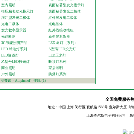
室内照明
表面粘著型发光指示灯
模压粘著发光指示灯
表面粘著发光二极体
灌注型发光二极体
紅外线发射二极体
光电二极体
光电晶体
发光數字显示器
紅外线接收模組
光遮断器
新型光遮断器
3G节能照明产品
LED 树灯（系列）
LED 球泡灯系列
A型号LED投光灯
LED隧道灯
LED玉米灯
乙型号LED投光灯
吸顶灯系列
商业照明
家居照明
户外照明
防爆灯系列
安费诺（Amphenol）排线
(1)
全国免费服务热线：80
地址：中国 上海 闵行区
联航路1588号 查尔斯大厦 邮编：2011
上海查尔斯电子有限公司 版
沪公