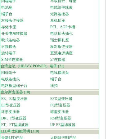
闭端端子
单双排针、母座
电池座
电缆组件线束
端子台
短路连接器
对接头连接器
耳机插座
存储卡座
PCI、AGP卡槽
开关电闸转换器
电话插头插孔
欧式连结器
瑞士插孔座
射频接头
板对板连接器
旋转端子
直流电源插座
SIM卡连接器
57连接器
台湾金笔（HEAVY POWER）端子
(21)
闭端端子
电线接线头
电线连接头
端子台
电路板型端子台
线扣
查尔斯变压器
(10)
EE、EI型变压器
EFD型变压器
EP型变压器
PQ型变压器
环形变压器
罐型变压器
DR、I型变压器
RM型变压器
ET、FT型滤波器
UF EE型滤波器
LED和太阳能照明
(319)
最新LED产品
太阳能照明产品