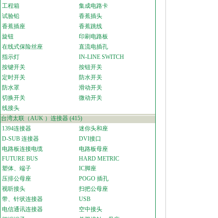
工程箱
集成电路卡
试验铅
香蕉插头
香蕉插座
香蕉跳线
旋钮
印刷电路板
在线式保险丝座
直流电插孔
指示灯
IN-LINE SWITCH
按键开关
按钮开关
定时开关
防水开关
防水罩
滑动开关
切换开关
微动开关
线接头
台湾太联（AUK ）连接器
(415)
1394连接器
迷你头和座
D-SUB 连接器
DVI接口
电路板连接电缆
电路板母座
FUTURE BUS
HARD METRIC
塑体、端子
IC脚座
压排公母座
POGO 插孔
视听接头
扫把公母座
带、针状连接器
USB
电信通讯连接器
空中接头