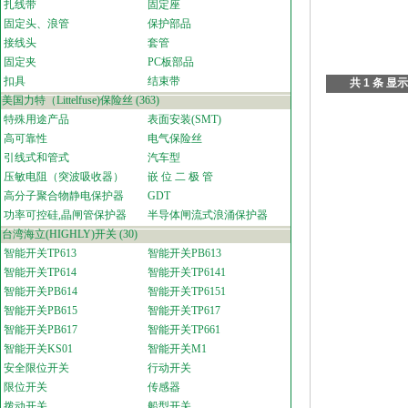
扎线带
固定座
固定头、浪管
保护部品
接线头
套管
固定夹
PC板部品
扣具
结束带
共 1 条 显示
美国力特（Littelfuse)保险丝
(363)
特殊用途产品
表面安装(SMT)
高可靠性
电气保险丝
引线式和管式
汽车型
压敏电阻（突波吸收器）
嵌 位 二 极 管
高分子聚合物静电保护器
GDT
功率可控硅,晶闸管保护器
半导体闸流式浪涌保护器
台湾海立(HIGHLY)开关
(30)
智能开关TP613
智能开关PB613
智能开关TP614
智能开关TP6141
智能开关PB614
智能开关TP6151
智能开关PB615
智能开关TP617
智能开关PB617
智能开关TP661
智能开关KS01
智能开关M1
安全限位开关
行动开关
限位开关
传感器
拨动开关
船型开关