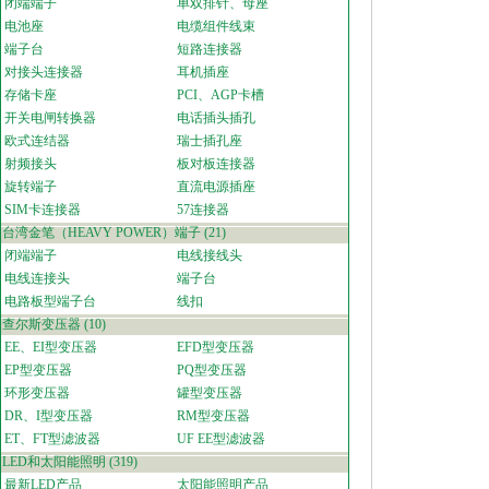
闭端端子
单双排针、母座
电池座
电缆组件线束
端子台
短路连接器
对接头连接器
耳机插座
存储卡座
PCI、AGP卡槽
开关电闸转换器
电话插头插孔
欧式连结器
瑞士插孔座
射频接头
板对板连接器
旋转端子
直流电源插座
SIM卡连接器
57连接器
台湾金笔（HEAVY POWER）端子
(21)
闭端端子
电线接线头
电线连接头
端子台
电路板型端子台
线扣
查尔斯变压器
(10)
EE、EI型变压器
EFD型变压器
EP型变压器
PQ型变压器
环形变压器
罐型变压器
DR、I型变压器
RM型变压器
ET、FT型滤波器
UF EE型滤波器
LED和太阳能照明
(319)
最新LED产品
太阳能照明产品