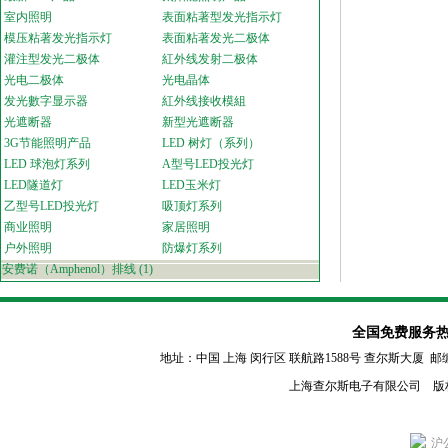
室内照明
表面粘著型发光指示灯
模压粘著发光指示灯
表面粘著发光二极体
灌注型发光二极体
紅外线发射二极体
光电二极体
光电晶体
发光數字显示器
紅外线接收模組
光遮断器
新型光遮断器
3G节能照明产品
LED 树灯（系列）
LED 球泡灯系列
A型号LED投光灯
LED隧道灯
LED玉米灯
乙型号LED投光灯
吸顶灯系列
商业照明
家居照明
户外照明
防爆灯系列
安费诺（Amphenol）排线
(1)
全国免费服务热线：80
地址：中国 上海 闵行区
联航路1588号 查尔斯大厦 邮编：2011
上海查尔斯电子有限公司 版
沪公