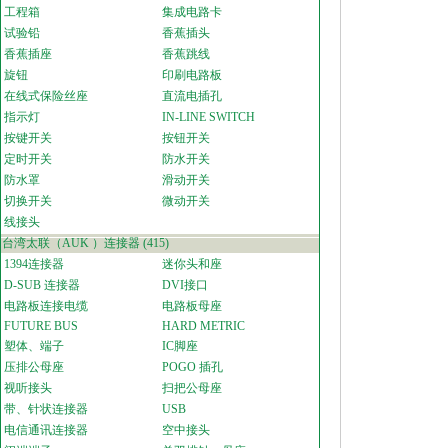
工程箱
集成电路卡
试验铅
香蕉插头
香蕉插座
香蕉跳线
旋钮
印刷电路板
在线式保险丝座
直流电插孔
指示灯
IN-LINE SWITCH
按键开关
按钮开关
定时开关
防水开关
防水罩
滑动开关
切换开关
微动开关
线接头
台湾太联（AUK ）连接器
(415)
1394连接器
迷你头和座
D-SUB 连接器
DVI接口
电路板连接电缆
电路板母座
FUTURE BUS
HARD METRIC
塑体、端子
IC脚座
压排公母座
POGO 插孔
视听接头
扫把公母座
带、针状连接器
USB
电信通讯连接器
空中接头