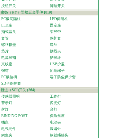
按钮开关
脚踏开关
康扬（KY）塑胶五金零件
(819)
PC板间隔柱
LED间隔柱
LED座
固定座
扣式塞头
束线带
套管
保护套
螺丝帽盖
螺丝
垫片
接线夹
电源线扣
护线环
束线座
USB护盖
铆钉
闭端端子
PC板拉柄
端子防尘保护套
SD卡保护套
新进（SCI)开关
(364)
传感器照明
工作灯
警示灯
闪光灯
射灯
台灯
BINDING POST
保险丝座
插座
电池夹
电气元件
调谐针
鳄鱼夹
钢丝绳接头