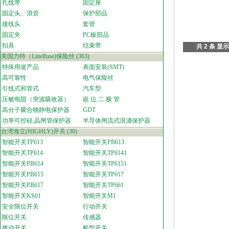
扎线带
固定座
固定头、浪管
保护部品
接线头
套管
固定夹
PC板部品
扣具
结束带
共 2 条 显示
美国力特（Littelfuse)保险丝
(363)
特殊用途产品
表面安装(SMT)
高可靠性
电气保险丝
引线式和管式
汽车型
压敏电阻（突波吸收器）
嵌 位 二 极 管
高分子聚合物静电保护器
GDT
功率可控硅,晶闸管保护器
半导体闸流式浪涌保护器
台湾海立(HIGHLY)开关
(30)
智能开关TP613
智能开关PB613
智能开关TP614
智能开关TP6141
智能开关PB614
智能开关TP6151
智能开关PB615
智能开关TP617
智能开关PB617
智能开关TP661
智能开关KS01
智能开关M1
安全限位开关
行动开关
限位开关
传感器
拨动开关
船型开关