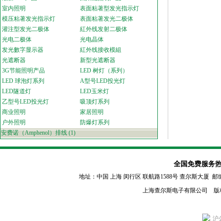
室内照明
表面粘著型发光指示灯
模压粘著发光指示灯
表面粘著发光二极体
灌注型发光二极体
紅外线发射二极体
光电二极体
光电晶体
发光數字显示器
紅外线接收模組
光遮断器
新型光遮断器
3G节能照明产品
LED 树灯（系列）
LED 球泡灯系列
A型号LED投光灯
LED隧道灯
LED玉米灯
乙型号LED投光灯
吸顶灯系列
商业照明
家居照明
户外照明
防爆灯系列
安费诺（Amphenol）排线
(1)
全国免费服务热线：80
地址：中国 上海 闵行区
联航路1588号 查尔斯大厦 邮编：2011
上海查尔斯电子有限公司 版
沪公