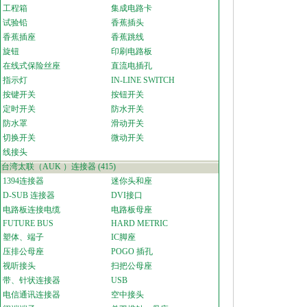
工程箱
集成电路卡
试验铅
香蕉插头
香蕉插座
香蕉跳线
旋钮
印刷电路板
在线式保险丝座
直流电插孔
指示灯
IN-LINE SWITCH
按键开关
按钮开关
定时开关
防水开关
防水罩
滑动开关
切换开关
微动开关
线接头
台湾太联（AUK ）连接器
(415)
1394连接器
迷你头和座
D-SUB 连接器
DVI接口
电路板连接电缆
电路板母座
FUTURE BUS
HARD METRIC
塑体、端子
IC脚座
压排公母座
POGO 插孔
视听接头
扫把公母座
带、针状连接器
USB
电信通讯连接器
空中接头