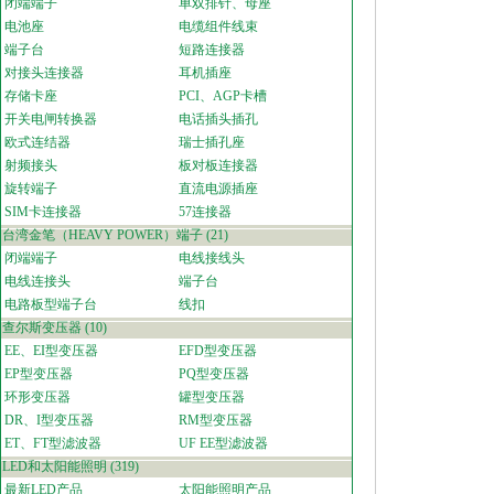
闭端端子
单双排针、母座
电池座
电缆组件线束
端子台
短路连接器
对接头连接器
耳机插座
存储卡座
PCI、AGP卡槽
开关电闸转换器
电话插头插孔
欧式连结器
瑞士插孔座
射频接头
板对板连接器
旋转端子
直流电源插座
SIM卡连接器
57连接器
台湾金笔（HEAVY POWER）端子
(21)
闭端端子
电线接线头
电线连接头
端子台
电路板型端子台
线扣
查尔斯变压器
(10)
EE、EI型变压器
EFD型变压器
EP型变压器
PQ型变压器
环形变压器
罐型变压器
DR、I型变压器
RM型变压器
ET、FT型滤波器
UF EE型滤波器
LED和太阳能照明
(319)
最新LED产品
太阳能照明产品