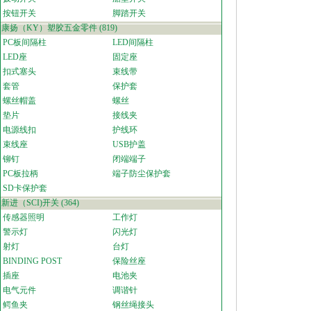
按钮开关
脚踏开关
康扬（KY）塑胶五金零件
(819)
PC板间隔柱
LED间隔柱
LED座
固定座
扣式塞头
束线带
套管
保护套
螺丝帽盖
螺丝
垫片
接线夹
电源线扣
护线环
束线座
USB护盖
铆钉
闭端端子
PC板拉柄
端子防尘保护套
SD卡保护套
新进（SCI)开关
(364)
传感器照明
工作灯
警示灯
闪光灯
射灯
台灯
BINDING POST
保险丝座
插座
电池夹
电气元件
调谐针
鳄鱼夹
钢丝绳接头