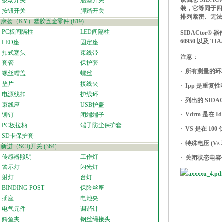
该固态 SIDA
拨动开关
船型开关
装，它等同于四个
按钮开关
脚踏开关
排列紧密、无法
康扬（KY）塑胶五金零件
(819)
PC板间隔柱
LED间隔柱
SIDACtor® 
60950 以及 TIA
LED座
固定座
扣式塞头
束线带
注意：
套管
保护套
· 所有测量的环境
螺丝帽盖
螺丝
垫片
接线夹
· Ipp 是
电源线扣
护线环
· 列出的 SI
束线座
USB护盖
· Vdrm 是在 
铆钉
闭端端子
PC板拉柄
端子防尘保护套
· VS 是在 100
SD卡保护套
· 特殊电压 (V
新进（SCI)开关
(364)
传感器照明
工作灯
· 关闭状态电
警示灯
闪光灯
axxxxu_4.pd
射灯
台灯
BINDING POST
保险丝座
插座
电池夹
电气元件
调谐针
鳄鱼夹
钢丝绳接头