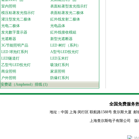
室内照明
表面粘著型发光指示灯
模压粘著发光指示灯
表面粘著发光二极体
灌注型发光二极体
紅外线发射二极体
光电二极体
光电晶体
发光數字显示器
紅外线接收模組
光遮断器
新型光遮断器
3G节能照明产品
LED 树灯（系列）
LED 球泡灯系列
A型号LED投光灯
LED隧道灯
LED玉米灯
乙型号LED投光灯
吸顶灯系列
商业照明
家居照明
户外照明
防爆灯系列
安费诺（Amphenol）排线
(1)
全国免费服务热线：80
地址：中国 上海 闵行区
联航路1588号 查尔斯大厦 邮编：2011
上海查尔斯电子有限公司 版
沪公