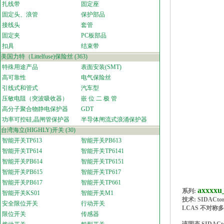
扎线带
固定座
固定头、浪管
保护部品
接线头
套管
固定夹
PC板部品
扣具
结束带
美国力特（Littelfuse)保险丝
(363)
特殊用途产品
表面安装(SMT)
高可靠性
电气保险丝
引线式和管式
汽车型
压敏电阻（突波吸收器）
嵌 位 二 极 管
高分子聚合物静电保护器
GDT
功率可控硅,晶闸管保护器
半导体闸流式浪涌保护器
台湾海立(HIGHLY)开关
(30)
智能开关TP613
智能开关PB613
智能开关TP614
智能开关TP6141
智能开关PB614
智能开关TP6151
智能开关PB615
智能开关TP617
智能开关PB617
智能开关TP661
axxxxu
系列
:
智能开关KS01
智能开关M1
技术:
SIDACto
安全限位开关
行动开关
LCAS 不对称多埠
限位开关
传感器