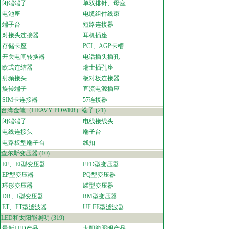
闭端端子
单双排针、母座
电池座
电缆组件线束
端子台
短路连接器
对接头连接器
耳机插座
存储卡座
PCI、AGP卡槽
开关电闸转换器
电话插头插孔
欧式连结器
瑞士插孔座
射频接头
板对板连接器
旋转端子
直流电源插座
SIM卡连接器
57连接器
台湾金笔（HEAVY POWER）端子
(21)
闭端端子
电线接线头
电线连接头
端子台
电路板型端子台
线扣
查尔斯变压器
(10)
EE、EI型变压器
EFD型变压器
EP型变压器
PQ型变压器
环形变压器
罐型变压器
DR、I型变压器
RM型变压器
ET、FT型滤波器
UF EE型滤波器
LED和太阳能照明
(319)
最新LED产品
太阳能照明产品