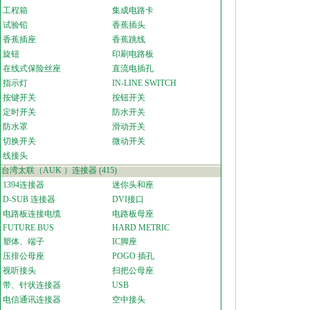
工程箱
集成电路卡
试验铅
香蕉插头
香蕉插座
香蕉跳线
旋钮
印刷电路板
在线式保险丝座
直流电插孔
指示灯
IN-LINE SWITCH
按键开关
按钮开关
定时开关
防水开关
防水罩
滑动开关
切换开关
微动开关
线接头
台湾太联（AUK ）连接器
(415)
1394连接器
迷你头和座
D-SUB 连接器
DVI接口
电路板连接电缆
电路板母座
FUTURE BUS
HARD METRIC
塑体、端子
IC脚座
压排公母座
POGO 插孔
视听接头
扫把公母座
带、针状连接器
USB
电信通讯连接器
空中接头